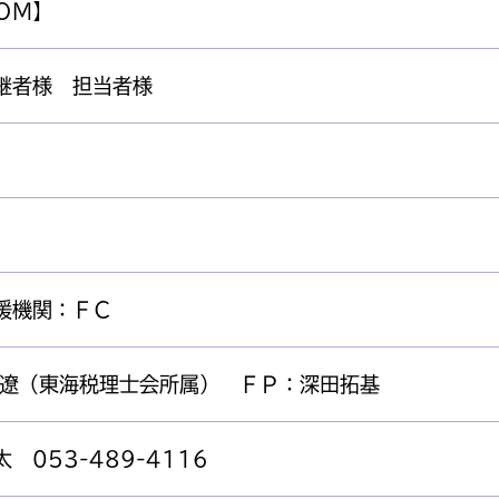
ＯＭ】
継者様 担当者様
援機関：ＦＣ
 遼（東海税理士会所属） ＦＰ：深田拓基
 053-489-4116